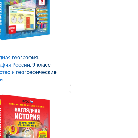
дная география.
афия России. 9 класс.
ство и географические
ны