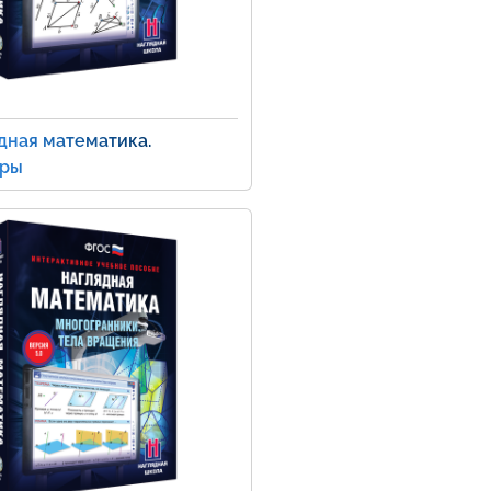
дная математика.
оры