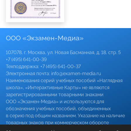
ООО «Экзамен-Медиа»
107078, г. Москва, ул. Новая Басманная, д. 18, стр. 5
+7 (495) 641-00-39
Техподдержка:
+7 (495) 641-00-37
Электронная почта:
info@
examen-media
.ru
Наименования серий учебных пособий «Наглядная
школа», «Интерактивные Карты» не являются
зарегистрированными товарными знаками
ООО «Экзамен-Медиа»
и используются для
обозначения учебных пособий, объединенных
в серию под общим названием. Указание на наличие
товарных знаков при коммерческом обороте
указанных серий пособий, в том числе при