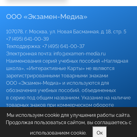
ООО «Экзамен-Медиа»
107078, г. Москва, ул. Новая Басманная, д. 18, стр. 5
+7 (495) 641-00-39
Техподдержка:
+7 (495) 641-00-37
Электронная почта:
info@
examen-media
.ru
Наименования серий учебных пособий «Наглядная
школа», «Интерактивные Карты» не являются
зарегистрированными товарными знаками
ООО «Экзамен-Медиа»
и используются для
обозначения учебных пособий, объединенных
в серию под общим названием. Указание на наличие
товарных знаков при коммерческом обороте
указанных серий пособий, в том числе при
Мы используем cookie для улучшения работы сайта.
поставках для государственных нужд, является
Продолжая пользоваться сайтом, вы соглашаетесь с
предоставлением недостоверных сведений
использованием cookie.
Ок
о качественных характеристиках товара.