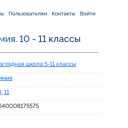
лы
Пользователям
Контакты
Войти
ия. 10 - 11 классы
аглядная школа 5-11 классы
имия
0
,
11
640008175575