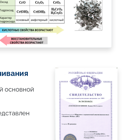
чивания
й основной
редставлен