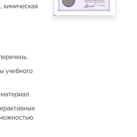
, химическая
перечень.
мы учебного
 материал.
терактивные
озможностью