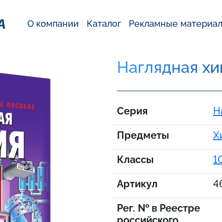
А
О компании
Каталог
Рекламные материа
Наглядная хим
Серия
Н
Предметы
Х
Классы
1
Артикул
4
Рег. № в Реестре
российского