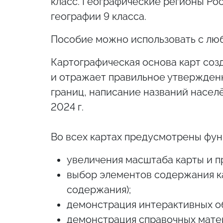
класс. Географические регионы Рос
географии 9 класса.
Пособие можно использовать с лю
Картографическая основа карт соз
и отражает правильное утвержден
границ, написание названий населё
2024 г.
Во всех картах предусмотрены фун
увеличения масштаба карты и п
выбор элементов содержания ка
содержания);
демонстрация интерактивных об
демонстрация справочных матери