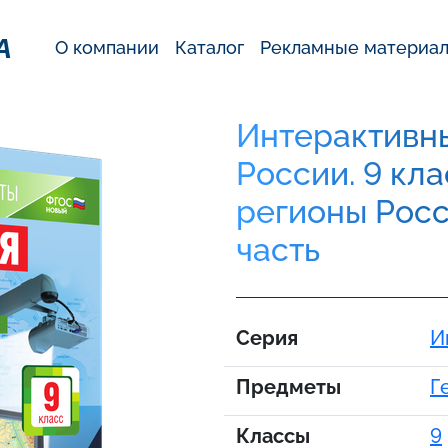
А
О компании
Каталог
Рекламные материа
Интерактивны
России. 9 кл
регионы Росс
часть
Серия
И
Предметы
Г
Классы
9