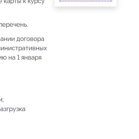
 карты к курсу
перечень.
вании договора
министративных
ю на 1 января
и;
азгрузка