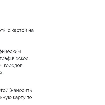
ты с картой на
афическим
ографическое
, городов,
х
той (наносить
льную карту по