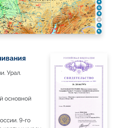
чивания
и. Урал.
й основной
оссии. 9-го