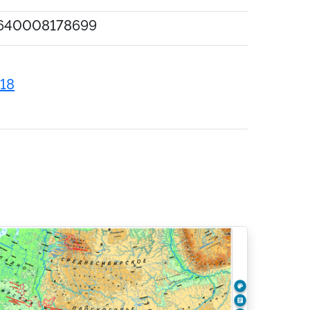
640008178699
118