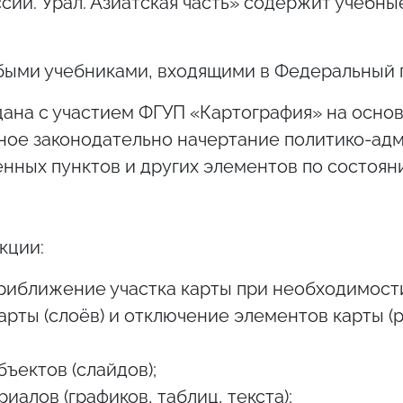
сии. Урал. Азиатская часть» содержит учебные
быми учебниками, входящими в Федеральный 
дана с участием ФГУП «Картография» на осно
ное законодательно начертание политико-ад
нных пунктов и других элементов по состояни
кции:
риближение участка карты при необходимост
рты (слоёв) и отключение элементов карты (р
ъектов (слайдов);
алов (графиков, таблиц, текста);