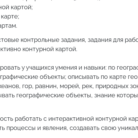
ной картой;
карте;
артам.
товые контрольные задания, задания для рабо
активно контурной картой.
овать у учащихся умения и навыки: по геогр
ографические объекты; описывать по карте ге
анов, гор, равнин, морей, рек, природных зон
азывать географические объекты, знание которы
сть работать с интерактивной контурной кар
ь процессы и явления, создавать свою уника