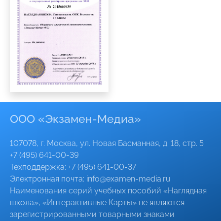
ООО «Экзамен-Медиа»
107078, г. Москва, ул. Новая Басманная, д. 18, стр. 5
+7 (495) 641-00-39
Техподдержка:
+7 (495) 641-00-37
Электронная почта:
info@
examen-media
.ru
Наименования серий учебных пособий «Наглядная
школа», «Интерактивные Карты» не являются
зарегистрированными товарными знаками