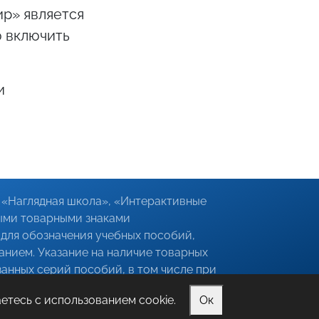
р» является
ю включить
и
«Наглядная школа», «Интерактивные
ыми товарными знаками
для обозначения учебных пособий,
анием. Указание на наличие товарных
анных серий пособий, в том числе при
является предоставлением недостоверных
етесь с использованием cookie.
Ок
ках товара.