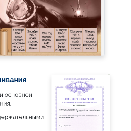
чивания
й основной
ния.
одержательными