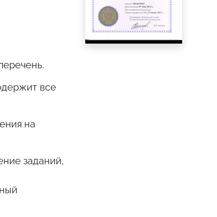
перечень.
одержит все
ения на
ние заданий,
нный