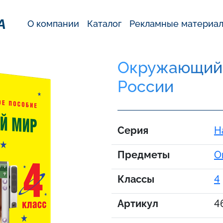
А
О компании
Каталог
Рекламные материа
Окружающий м
России
Серия
Н
Предметы
О
Классы
4
Артикул
4