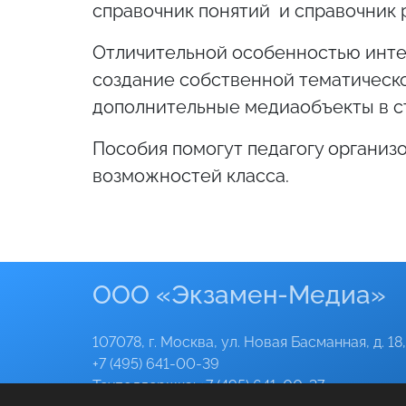
справочник понятий и справочник р
Отличительной особенностью инте
создание собственной тематическ
дополнительные медиаобъекты в ст
Пособия помогут педагогу организо
возможностей класса.
ООО «Экзамен-Медиа»
107078, г. Москва, ул. Новая Басманная, д. 18,
+7 (495) 641-00-39
Техподдержка:
+7 (495) 641-00-37