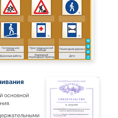
чивания
й основной
ния.
одержательными