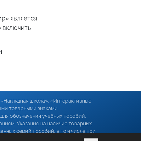
р» является
ю включить
и
«Наглядная школа», «Интерактивные
ыми товарными знаками
для обозначения учебных пособий,
анием. Указание на наличие товарных
анных серий пособий, в том числе при
является предоставлением недостоверных