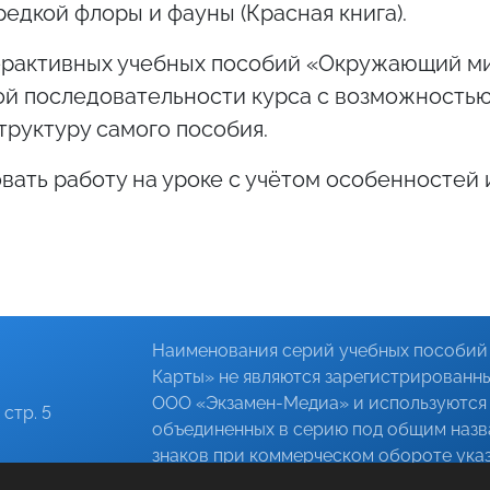
едкой флоры и фауны (Красная книга).
рактивных учебных пособий «Окружающий ми
ой последовательности курса с возможность
руктуру самого пособия.
вать работу на уроке с учётом особенностей 
Наименования серий учебных пособий 
Карты» не являются зарегистрированн
ООО «Экзамен-Медиа»
и используются 
 стр. 5
объединенных в серию под общим назв
знаков при коммерческом обороте указ
поставках для государственных нужд, 