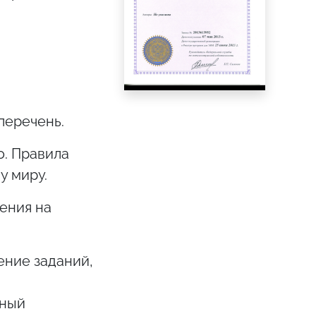
перечень.
о. Правила
у миру.
ения на
ние заданий,
нный