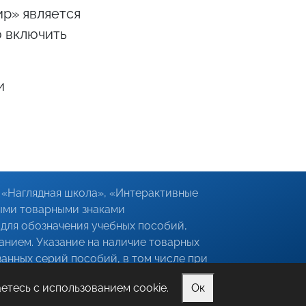
р» является
ю включить
и
«Наглядная школа», «Интерактивные
ыми товарными знаками
для обозначения учебных пособий,
анием. Указание на наличие товарных
анных серий пособий, в том числе при
является предоставлением недостоверных
етесь с использованием cookie.
Ок
ках товара.