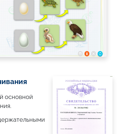
чивания
й основной
ния.
одержательными