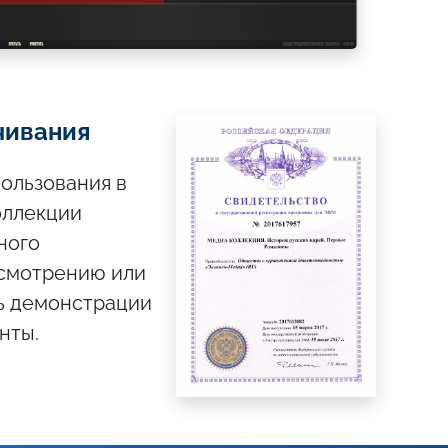
чивания
ользования в
коллекции
ного
усмотрению или
ь демонстрации
нты.