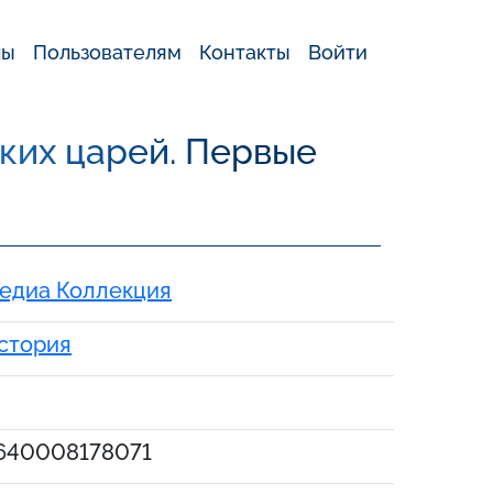
лы
Пользователям
Контакты
Войти
ких царей. Первые
едиа Коллекция
стория
640008178071