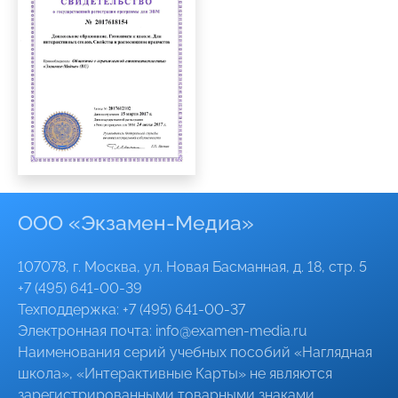
ООО «Экзамен-Медиа»
107078, г. Москва, ул. Новая Басманная, д. 18, стр. 5
+7 (495) 641-00-39
Техподдержка:
+7 (495) 641-00-37
Электронная почта:
info@
examen-media
.ru
Наименования серий учебных пособий «Наглядная
школа», «Интерактивные Карты» не являются
зарегистрированными товарными знаками