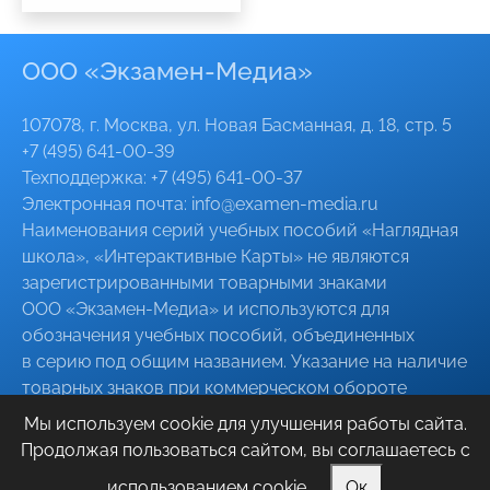
ООО «Экзамен-Медиа»
107078, г. Москва, ул. Новая Басманная, д. 18, стр. 5
+7 (495) 641-00-39
Техподдержка:
+7 (495) 641-00-37
Электронная почта:
info@
examen-media
.ru
Наименования серий учебных пособий «Наглядная
школа», «Интерактивные Карты» не являются
зарегистрированными товарными знаками
ООО «Экзамен-Медиа»
и используются для
обозначения учебных пособий, объединенных
в серию под общим названием. Указание на наличие
товарных знаков при коммерческом обороте
указанных серий пособий, в том числе при
Мы используем cookie для улучшения работы сайта.
поставках для государственных нужд, является
Продолжая пользоваться сайтом, вы соглашаетесь с
предоставлением недостоверных сведений
использованием cookie.
Ок