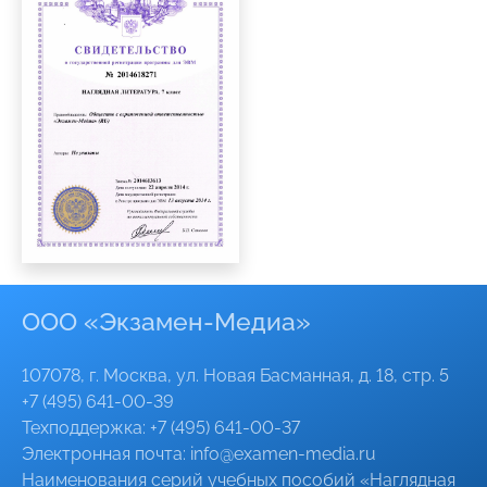
ООО «Экзамен-Медиа»
107078, г. Москва, ул. Новая Басманная, д. 18, стр. 5
+7 (495) 641-00-39
Техподдержка:
+7 (495) 641-00-37
Электронная почта:
info@
examen-media
.ru
Наименования серий учебных пособий «Наглядная