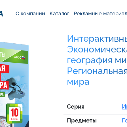
А
О компании
Каталог
Рекламные материа
Интерактивны
Экономическ
география мир
Региональная
мира
Серия
И
Предметы
Г