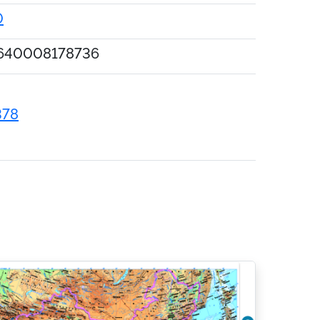
0
640008178736
378