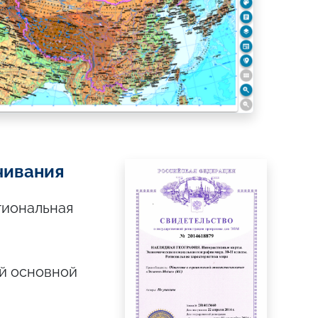
чивания
гиональная
й основной