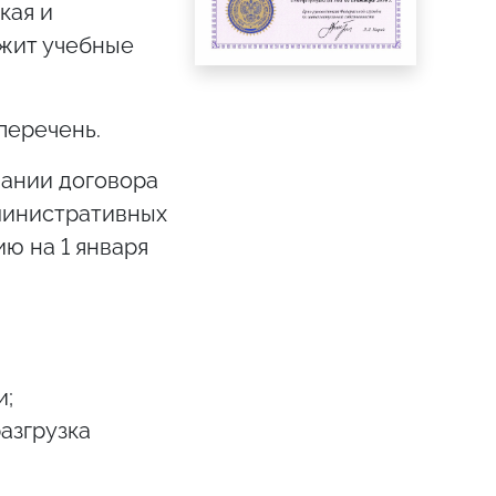
кая и
ржит учебные
перечень.
вании договора
министративных
ю на 1 января
и;
азгрузка