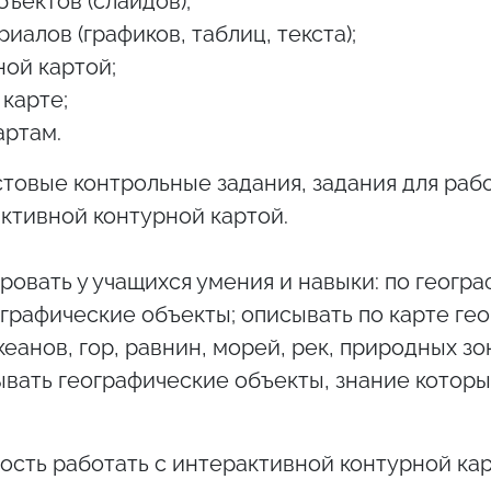
ъектов (слайдов);
алов (графиков, таблиц, текста);
ной картой;
карте;
артам.
товые контрольные задания, задания для рабо
активной контурной картой.
овать у учащихся умения и навыки: по геогр
ографические объекты; описывать по карте ге
анов, гор, равнин, морей, рек, природных зон
азывать географические объекты, знание которы
сть работать с интерактивной контурной кар