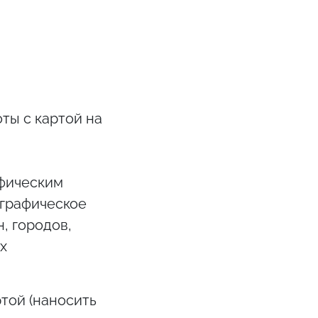
ты с картой на
афическим
ографическое
, городов,
х
той (наносить